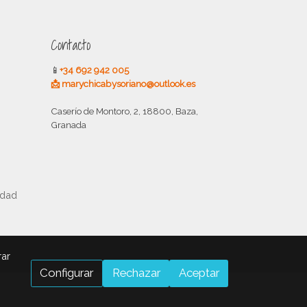
Contacto
📱
+34 692 942 005
📩 marychicabysoriano@outlook.es
Caserío de Montoro, 2, 18800, Baza,
Granada
idad
rar
Configurar
Rechazar
Aceptar