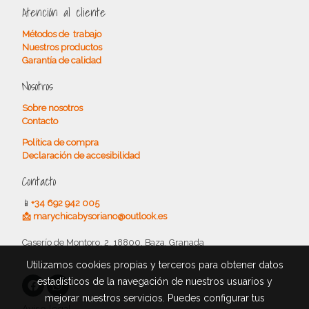
Atención al cliente
Métodos de trabajo
Nuestros productos
Garantía de calidad
Nosotros
Sobre nosotros
Contacto
Política de compra
Declaración de accesibilidad
Contacto
📱
+34 692 942 005
📩 marychicabysoriano@outlook.es
Caserío de Montoro, 2, 18800, Baza, Granada
Utilizamos cookies propias y terceros para obtener datos
estadísticos de la navegación de nuestros usuarios y
mejorar nuestros servicios. Puedes configurar tus
Aviso legal