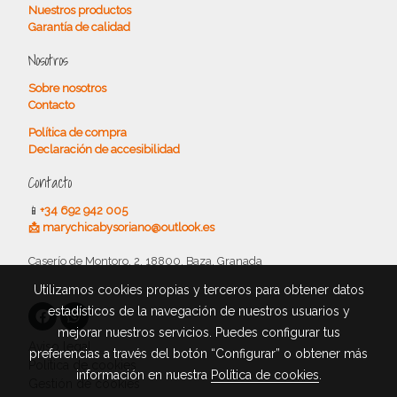
Nuestros productos
Garantía de calidad
Nosotros
Sobre nosotros
Contacto
Política de compra
Declaración de accesibilidad
Contacto
📱
+34 692 942 005
📩 marychicabysoriano@outlook.es
Caserío de Montoro, 2, 18800, Baza, Granada
Utilizamos cookies propias y terceros para obtener datos
estadísticos de la navegación de nuestros usuarios y
mejorar nuestros servicios. Puedes configurar tus
Aviso legal
preferencias a través del botón “Configurar” o obtener más
Política de cookies
información en nuestra
Política de cookies
.
Gestión de cookies