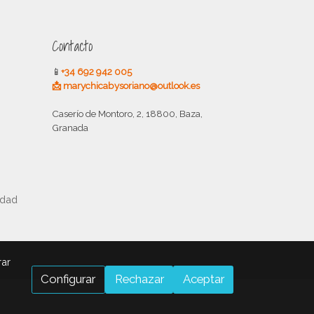
Contacto
📱
+34 692 942 005
📩 marychicabysoriano@outlook.es
Caserío de Montoro, 2, 18800, Baza,
Granada
idad
rar
Configurar
Rechazar
Aceptar