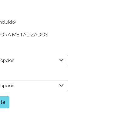
ncluido)
ÑORA METALIZADOS
 opción
 opción
sta