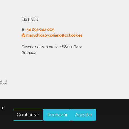
Contacto
📱
+34 692 942 005
📩 marychicabysoriano@outlook.es
Caserío de Montoro, 2, 18800, Baza,
Granada
idad
rar
Configurar
Rechazar
Aceptar