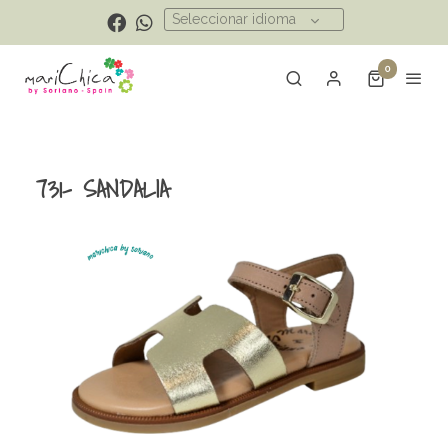
Seleccionar idioma
0
731- SANDALIA